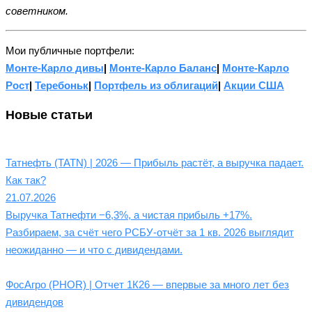
советником.
Мои публичные портфели:
Монте-Карло дивы
|
Монте-Карло Баланс
|
Монте-Карло
Рост
|
Теребоньк
|
Портфель из облигаций
|
Акции США
Новые статьи
Татнефть (TATN) | 2026 — Прибыль растёт, а выручка падает.
Как так?
21.07.2026
Выручка Татнефти −6,3%, а чистая прибыль +17%.
Разбираем, за счёт чего РСБУ-отчёт за 1 кв. 2026 выглядит
неожиданно — и что с дивидендами.
ФосАгро (PHOR) | Отчет 1К26 — впервые за много лет без
дивидендов