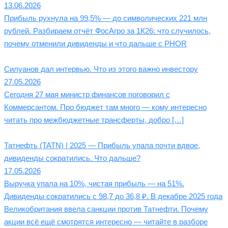
13.06.2026
Прибыль рухнула на 99,5% — до символических 221 млн
рублей. Разбираем отчёт ФосАгро за 1К26: что случилось,
почему отменили дивиденды и что дальше с PHOR
Силуанов дал интервью. Что из этого важно инвестору
27.05.2026
Сегодня 27 мая министр финансов поговорил с
Коммерсантом. Про бюджет там много — кому интересно
читать про межбюджетные трансферты, добро […]
Татнефть (TATN) | 2025 — Прибыль упала почти вдвое,
дивиденды сократились. Что дальше?
17.05.2026
Выручка упала на 10%, чистая прибыль — на 51%.
Дивиденды сократились с 98,7 до 36,8 ₽. В декабре 2025 года
Великобритания ввела санкции против Татнефти. Почему
акции всё ещё смотрятся интересно — читайте в разборе