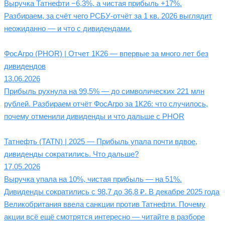
Выручка Татнефти −6,3%, а чистая прибыль +17%.
Разбираем, за счёт чего РСБУ-отчёт за 1 кв. 2026 выглядит
неожиданно — и что с дивидендами.
ФосАгро (PHOR) | Отчет 1К26 — впервые за много лет без
дивидендов
13.06.2026
Прибыль рухнула на 99,5% — до символических 221 млн
рублей. Разбираем отчёт ФосАгро за 1К26: что случилось,
почему отменили дивиденды и что дальше с PHOR
Татнефть (TATN) | 2025 — Прибыль упала почти вдвое,
дивиденды сократились. Что дальше?
17.05.2026
Выручка упала на 10%, чистая прибыль — на 51%.
Дивиденды сократились с 98,7 до 36,8 ₽. В декабре 2025 года
Великобритания ввела санкции против Татнефти. Почему
акции всё ещё смотрятся интересно — читайте в разборе